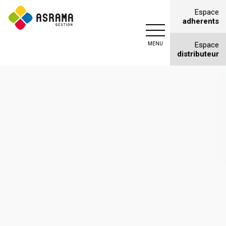
Espace
adherents
Asrama
Espace
gestion
distributeur
Courtage
en
assurances
à
Monteux
(Vaucluse)