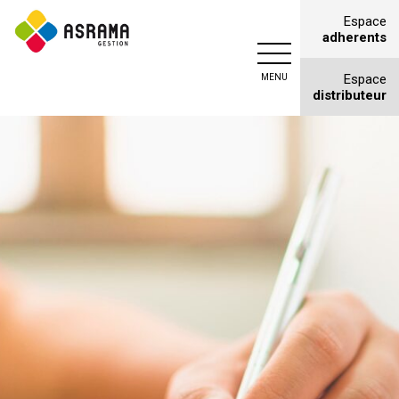
Espace
adherents
Asrama
Espace
gestion
distributeur
Courtage
en
assurances
à
Monteux
(Vaucluse)