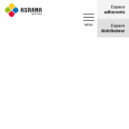
Espace
adherents
Asrama
COUCOU
Espace
gestion
distributeur
Courtage
en
assurances
à
Monteux
(Vaucluse)